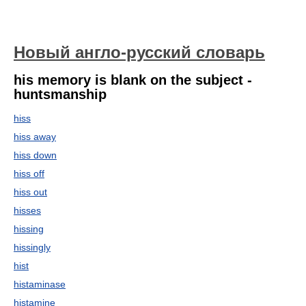
Новый англо-русский словарь
his memory is blank on the subject -
huntsmanship
hiss
hiss away
hiss down
hiss off
hiss out
hisses
hissing
hissingly
hist
histaminase
histamine