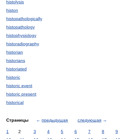
histolysis
histon
histopathologically
histopathology
histophysiology
historadiography
historian
historians
historiated
historic
historic event
historic present
historical
Страницы
←
предыдущая
следующая
→
1
2
3
4
5
6
7
8
9